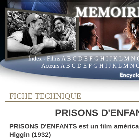
Index
- Films
A
B
C
D
E
F
G
H
I
J
K
L
M
N
Acteurs
A
B
C
D
E
F
G
H
I
J
K
L
M
N
FICHE TECHNIQUE
PRISONS D'ENFA
PRISONS D'ENFANTS est un film américa
Higgin (1932)