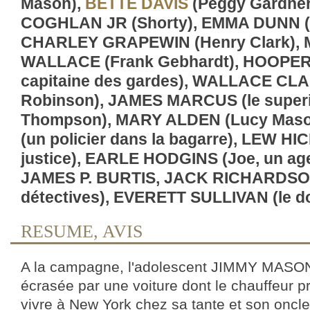
Mason),
BETTE DAVIS
(Peggy Gardne
COGHLAN JR (Shorty), EMMA DUNN (
CHARLEY GRAPEWIN (Henry Clark)
WALLACE (Frank Gebhardt), HOOPER
capitaine des gardes), WALLACE CLAR
Robinson), JAMES MARCUS (le superi
Thompson), MARY ALDEN (Lucy Maso
(un policier dans la bagarre), LEW HIC
justice), EARLE HODGINS (Joe, un agen
JAMES P. BURTIS, JACK RICHARDSO
détectives), EVERETT SULLIVAN (le d
RESUME, AVIS
A la campagne, l'adolescent JIMMY MASON 
écrasée par une voiture dont le chauffeur pre
vivre à New York chez sa tante et son oncle