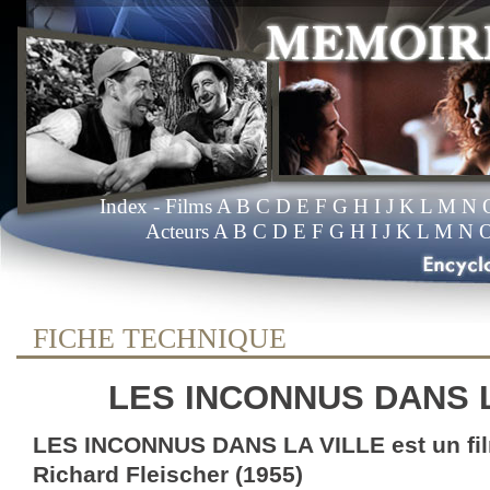
Index
- Films
A
B
C
D
E
F
G
H
I
J
K
L
M
N
Acteurs
A
B
C
D
E
F
G
H
I
J
K
L
M
N
FICHE TECHNIQUE
LES INCONNUS DANS 
LES INCONNUS DANS LA VILLE est un fil
Richard Fleischer (1955)