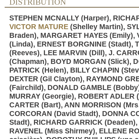
DISTRIBUTION
STEPHEN MCNALLY (Harper), RICHA
VICTOR MATURE
(Shelley Martin), SY
Braden), MARGARET HAYES (Emily), 
(Linda), ERNEST BORGNINE (Stadt)
(Reeves), LEE MARVIN (Dill), J. CAR
(Chapman), BOYD MORGAN (Slick),
PATRICK (Helen), BILLY CHAPIN (Stev
DEXTER (Gil Clayton), RAYMOND G
(Fairchild), DONALD GAMBLE (Bobby
MURRAY (Georgie), ROBERT ADLER (
CARTER (Bart), ANN MORRISON (Mrs. 
CORCORAN (David Stadt), DONNA 
Stadt), RICHARD GARRICK (Deaden)
RAVENEL (Miss Shirmey), ELLENE R