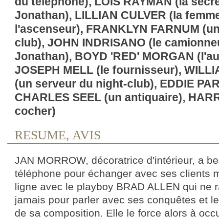
du téléphone), LOIS RAYMAN (la secré
Jonathan), LILLIAN CULVER (la femme
l'ascenseur), FRANKLYN FARNUM (un f
club), JOHN INDRISANO (le camionneu
Jonathan), BOYD 'RED' MORGAN (l'au
JOSEPH MELL (le fournisseur), WILL
(un serveur du night-club), EDDIE PAR
CHARLES SEEL (un antiquaire), HARR
cocher)
RESUME, AVIS
JAN MORROW, décoratrice d'intérieur, a be
téléphone pour échanger avec ses clients m
ligne avec le playboy BRAD ALLEN qui ne 
jamais pour parler avec ses conquêtes et le
de sa composition. Elle le force alors à occ