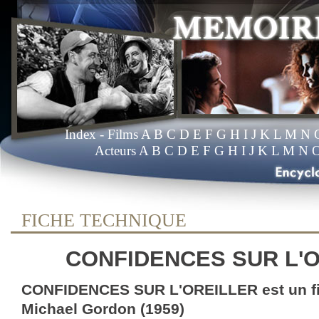
Index
- Films
A
B
C
D
E
F
G
H
I
J
K
L
M
N
Acteurs
A
B
C
D
E
F
G
H
I
J
K
L
M
N
FICHE TECHNIQUE
CONFIDENCES SUR L'
CONFIDENCES SUR L'OREILLER est un fi
Michael Gordon (1959)