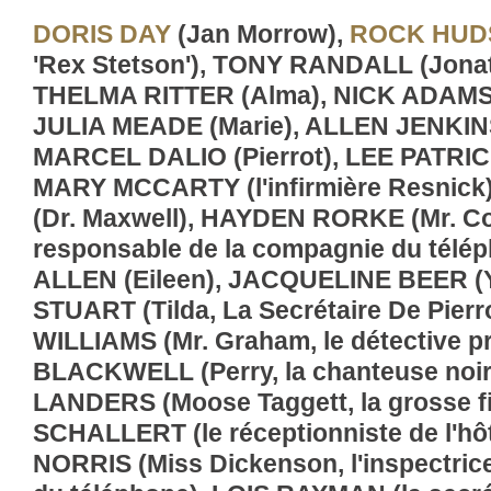
DORIS DAY
(Jan Morrow),
ROCK HUD
'Rex Stetson'), TONY RANDALL (Jonat
THELMA RITTER (Alma), NICK ADAMS 
JULIA MEADE (Marie), ALLEN JENKINS (H
MARCEL DALIO (Pierrot), LEE PATRICK
MARY MCCARTY (l'infirmière Resnic
(Dr. Maxwell), HAYDEN RORKE (Mr. Co
responsable de la compagnie du télé
ALLEN (Eileen), JACQUELINE BEER (
STUART (Tilda, La Secrétaire De Pier
WILLIAMS (Mr. Graham, le détective p
BLACKWELL (Perry, la chanteuse noi
LANDERS (Moose Taggett, la grosse fi
SCHALLERT (le réceptionniste de l'hô
NORRIS (Miss Dickenson, l'inspectric